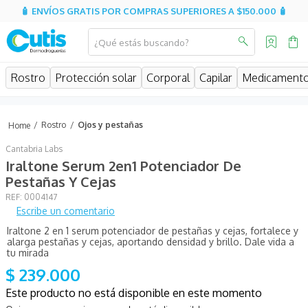
🧴 ENVÍOS GRATIS POR COMPRAS SUPERIORES A $150.000 🧴
¿Qué estás buscando?
MINOS MÁS BUSCADOS
Rostro
Protección solar
Corporal
Capilar
Medicament
isdin
isispharma
Rostro
Ojos y pestañas
eucerin
Cantabria Labs
sesderma
Iraltone Serum 2en1 Potenciador De
Pestañas Y Cejas
cerave
:
0004147
avene
Escribe un comentario
Iraltone 2 en 1 serum potenciador de pestañas y cejas, fortalece y
be
alarga pestañas y cejas, aportando densidad y brillo. Dale vida a
tu mirada
uriage
$
239
.
000
roche posay
Este producto no está disponible en este momento
hidratante