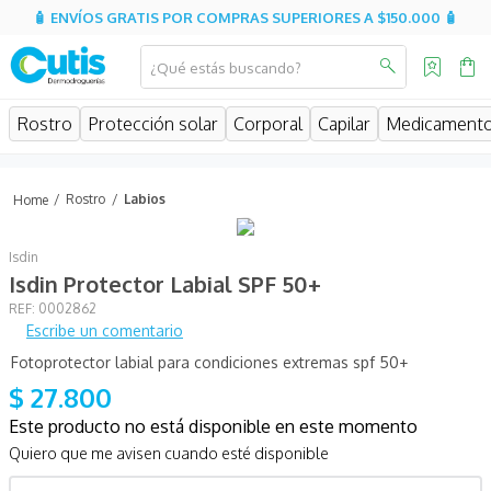
🧴 ENVÍOS GRATIS POR COMPRAS SUPERIORES A $150.000 🧴
¿Qué estás buscando?
MINOS MÁS BUSCADOS
Rostro
Protección solar
Corporal
Capilar
Medicament
isispharma
isdin
Rostro
Labios
eucerin
Isdin
cerave
Isdin Protector Labial SPF 50+
sesderma
:
0002862
Escribe un comentario
avene
Fotoprotector labial para condiciones extremas spf 50+
be
$
27
.
800
hidratante
Este producto no está disponible en este momento
uriage
Quiero que me avisen cuando esté disponible
roche posay