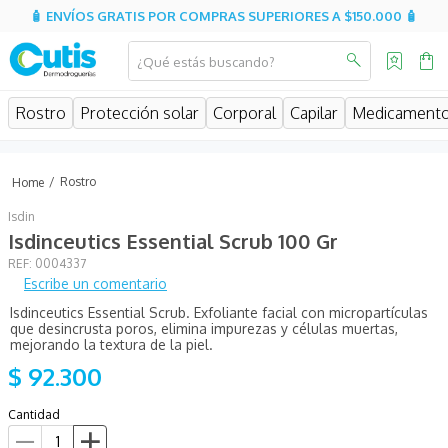
🧴 ENVÍOS GRATIS POR COMPRAS SUPERIORES A $150.000 🧴
¿Qué estás buscando?
MINOS MÁS BUSCADOS
Rostro
Protección solar
Corporal
Capilar
Medicament
isdin
isispharma
Rostro
eucerin
Isdin
sesderma
Isdinceutics Essential Scrub 100 Gr
:
0004337
cerave
Escribe un comentario
avene
Isdinceutics Essential Scrub. Exfoliante facial con micropartículas
que desincrusta poros, elimina impurezas y células muertas,
be
mejorando la textura de la piel.
$
92
.
300
uriage
roche posay
Cantidad
hidratante