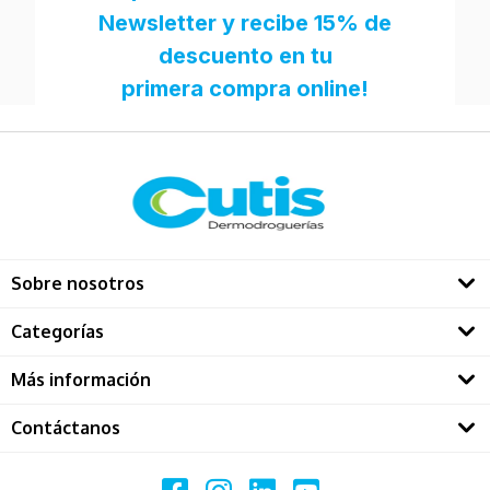
Sobre nosotros
Quienes somos
Categorías
Directorio Dermatológos
Rostro
Más información
Solares
Contáctanos
Restablecer contraseña
Maquillaje
Call center ventas
Politicas de privacidad
Capilar