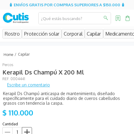
🧴 ENVÍOS GRATIS POR COMPRAS SUPERIORES A $150.000 🧴
¿Qué estás buscando?
MINOS MÁS BUSCADOS
Rostro
Protección solar
Corporal
Capilar
Medicament
isispharma
isdin
Capilar
eucerin
Percos
cerave
Kerapil Ds Champú X 200 Ml
:
0004441
sesderma
Escribe un comentario
avene
Kerapil Ds Champú anticaspa de mantenimiento, diseñado
específicamente para el cuidado diario de cueros cabelludos
be
grasos con tendencia la caspa.
$
110
.
000
uriage
roche posay
Cantidad
hidratante