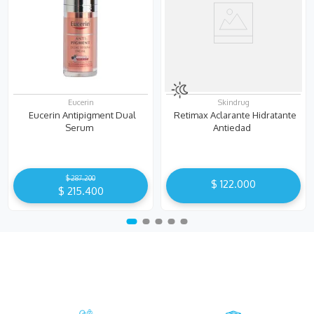
Eucerin
Skindrug
Eucerin Antipigment Dual
Retimax Aclarante Hidratante
Serum
Antiedad
$
287
.
200
$
122
.
000
$
215
.
400