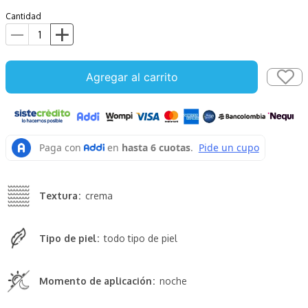
Cantidad
Agregar al carrito
Textura
crema
Tipo de piel
todo tipo de piel
Momento de aplicación
noche