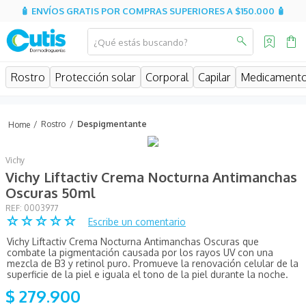
🧴 ENVÍOS GRATIS POR COMPRAS SUPERIORES A $150.000 🧴
¿Qué estás buscando?
MINOS MÁS BUSCADOS
Rostro
Protección solar
Corporal
Capilar
Medicament
isispharma
isdin
Rostro
Despigmentante
eucerin
Vichy
cerave
Vichy Liftactiv Crema Nocturna Antimanchas
sesderma
Oscuras 50ml
:
0003977
avene
☆
☆
☆
☆
☆
Escribe un comentario
be
Vichy Liftactiv Crema Nocturna Antimanchas Oscuras que
combate la pigmentación causada por los rayos UV con una
uriage
mezcla de B3 y retinol puro. Promueve la renovación celular de la
superficie de la piel e iguala el tono de la piel durante la noche.
roche posay
$
279
.
900
hidratante