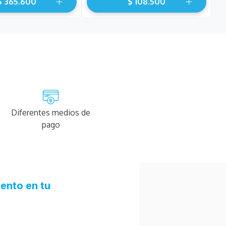
$
365
.
600
$
108
.
500
Diferentes medios de
pago