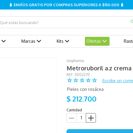
🧴 ENVÍOS GRATIS POR COMPRAS SUPERIORES A $150.000 🧴
ué estás buscando?
Marcas
Kits
Ofertas
Rast
Isispharma
Metroruboril a.z crema
:
0002270
☆
☆
☆
☆
☆
Escribe un come
Pieles con rosácea
$
212
.
700
Cantidad