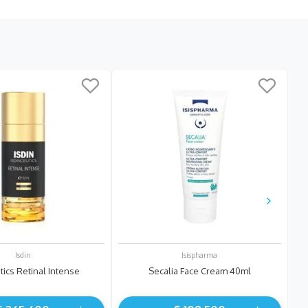
Isdin
Isispharma
tics Retinal Intense
Secalia Face Cream 40ml