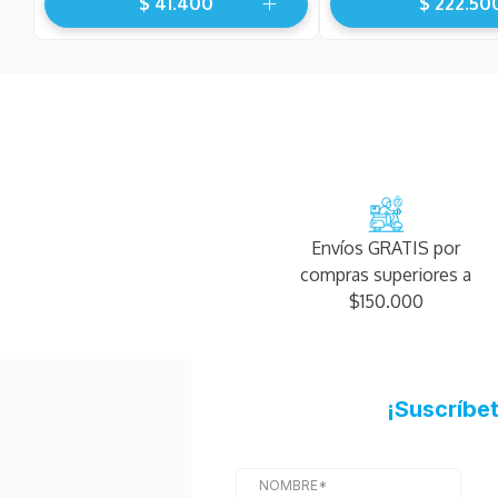
$
41
.
400
$
222
.
50
Envíos GRATIS por
compras superiores a
$150.000