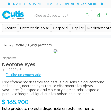
🧴 ENVÍOS GRATIS POR COMPRAS SUPERIORES A $150.000 🧴
¿Qué estás buscando?
MINOS MÁS BUSCADOS
Rostro
Protección solar
Corporal
Capilar
Medicament
isdin
isispharma
Rostro
Ojos y pestañas
sesderma
Isispharma
eucerin
Neotone eyes
cerave
:
0002473
Escribe un comentario
avene
Específicamente desarrollado para la piel sensible del contorno
be
de los ojos, neotone eyes reduce eficazmente las ojeras
vasculares (de aspecto azul violeta) y pigmentarias (aspecto
uriage
parduzco/negro), al igual que las bolsas bajo los ojos.
$
165
.
900
aquatop
Este producto no está disponible en este momento
roche posay