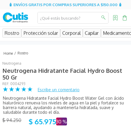
🧴 ENVÍOS GRATIS POR COMPRAS SUPERIORES A $150.000 🧴
¿Qué estás buscando?
MINOS MÁS BUSCADOS
Rostro
Protección solar
Corporal
Capilar
Medicament
isispharma
isdin
Rostro
eucerin
Neutrogena
cerave
Neutrogena Hidratante Facial Hydro Boost
50 Gr
sesderma
:
0004293
★
★
★
★
★
avene
Escribe un comentario
Neutrogena Hidratante Facial Hydro Boost Water Gel con ácido
be
hialurónico renueva los niveles de agua en la piel y fortalece su
barrera natural, ayudando a mantenerla hidratada, suave y
hidratante
saludable durante todo el día.
$
65
.
975
$
94
.
250
uriage
30 %
roche posay