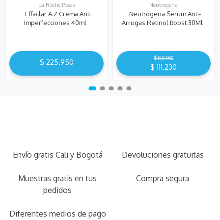
La Roche Posay
Neutrogena
Effaclar A.Z Crema Anti
Neutrogena Serum Anti-
Imperfecciones 40ml
Arrugas Retinol Boost 30Ml
$
158
.
900
$
225
.
950
$
111
.
230
Envío gratis Cali y Bogotá
Devoluciones gratuitas
Muestras gratis en tus
Compra segura
pedidos
Diferentes medios de pago