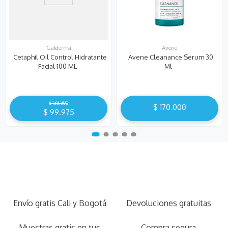
Galderma
Avene
Cetaphil Oil Control Hidratante
Avene Cleanance Serum 30
Facial 100 ML
Ml
$
133
.
300
$
170
.
000
$
99
.
975
Envío gratis Cali y Bogotá
Devoluciones gratuitas
Muestras gratis en tus
Compra segura