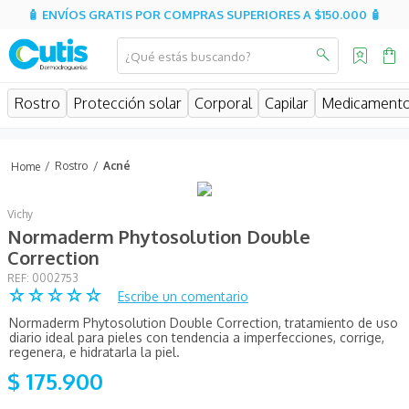
🧴 ENVÍOS GRATIS POR COMPRAS SUPERIORES A $150.000 🧴
¿Qué estás buscando?
MINOS MÁS BUSCADOS
Rostro
Protección solar
Corporal
Capilar
Medicament
isispharma
isdin
Rostro
Acné
eucerin
Vichy
cerave
Normaderm Phytosolution Double
sesderma
Correction
:
0002753
avene
☆
☆
☆
☆
☆
Escribe un comentario
be
Normaderm Phytosolution Double Correction, tratamiento de uso
diario ideal para pieles con tendencia a imperfecciones, corrige,
hidratante
regenera, e hidratarla la piel.
$
175
.
900
uriage
roche posay