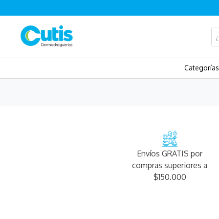
¿Q
ÉRMINOS MÁS BUSCADOS
Categorías
.
isispharma
.
isdin
.
eucerin
.
cerave
.
sesderma
Envíos GRATIS por
.
avene
compras superiores a
$150.000
.
be
.
hidratante
.
uriage