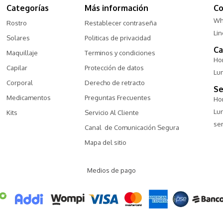
Categorías
Más información
Co
Wh
Rostro
Restablecer contraseña
Li
Solares
Politicas de privacidad
Ca
Maquillaje
Terminos y condiciones
Hor
Capilar
Protección de datos
Lu
Corporal
Derecho de retracto
Se
Medicamentos
Preguntas Frecuentes
Hor
Lu
Kits
Servicio Al Cliente
ser
Canal  de Comunicación Segura
Mapa del sitio
Medios de pago