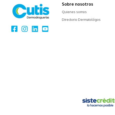
Sobre nosotros
0
.
roche posay
Quienes somos
Directorio Dermatológos