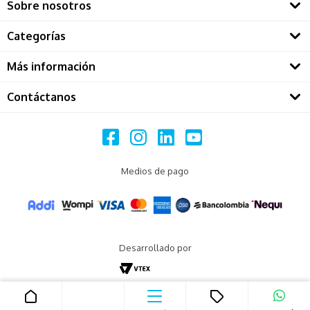
Sobre nosotros
Quienes somos
Categorías
Directorio Dermatológos
Rostro
Más información
Solares
Contáctanos
Restablecer contraseña
Maquillaje
Call center ventas
Politicas de privacidad
Capilar
Línea de WhatsApp (+57) 3234900758
Terminos y condiciones
Corporal
Horarios de atención: Lunes a viernes de 8:00am a 6:00pm / Sábado 
Protección de datos
Medios de pago
Medicamentos
de 9:00am a 4:40pm
Derecho de retracto
Kits
Servicio al cliente
Preguntas Frecuentes
Horarios de atención: Lunes a viernes de 8:00am a 5:00pm
Servicio Al Cliente
Desarrollado por
servicioalcliente@cutiscol.com.co
Canal  de Comunicación Segura
Mapa del sitio
2025 . Todos los derechos reservados.