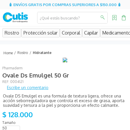
🧴 ENVÍOS GRATIS POR COMPRAS SUPERIORES A $150.000 🧴
¿Qué estás buscando?
MINOS MÁS BUSCADOS
Rostro
Protección solar
Corporal
Capilar
Medicament
isdin
isispharma
Rostro
Hidratante
eucerin
Pharmaderm
sesderma
Ovale Ds Emulgel 50 Gr
cerave
:
0004121
Escribe un comentario
avene
Ovale DS Emulgel es una formula de textura ligera, ofrece una
be
acción seborreguladora que controla el exceso de grasa, aporta
suavidad y tersura a la piel y proporciona un efecto calmante.
uriage
$
128
.
000
roche posay
50
hidratante