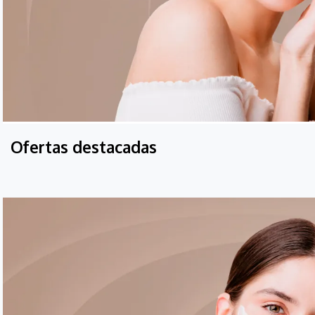
0
.
hidratante
Ofertas destacadas