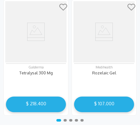
Galderma
Medihealth
Tetralysal 300 Mg
Rozelaic Gel
$
218
.
400
$
107
.
000