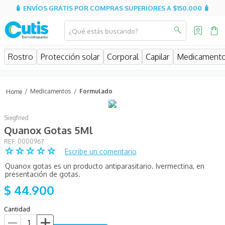
🧴 ENVÍOS GRATIS POR COMPRAS SUPERIORES A $150.000 🧴
¿Qué estás buscando?
MINOS MÁS BUSCADOS
Rostro
Protección solar
Corporal
Capilar
Medicament
isispharma
isdin
Medicamentos
Formulado
eucerin
Siegfried
cerave
Quanox Gotas 5Ml
sesderma
:
0000967
☆
☆
☆
☆
☆
Escribe un comentario
avene
Quanox gotas es un producto antiparasitario. Ivermectina, en
be
presentación de gotas.
$
44
.
900
hidratante
uriage
Cantidad
roche posay