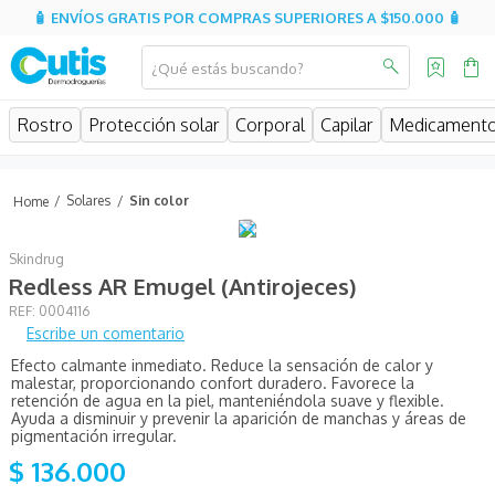
🧴 ENVÍOS GRATIS POR COMPRAS SUPERIORES A $150.000 🧴
¿Qué estás buscando?
MINOS MÁS BUSCADOS
Rostro
Protección solar
Corporal
Capilar
Medicament
isdin
isispharma
Solares
Sin color
eucerin
Skindrug
sesderma
Redless AR Emugel (Antirojeces)
cerave
:
0004116
Escribe un comentario
avene
Efecto calmante inmediato. Reduce la sensación de calor y
be
malestar, proporcionando confort duradero. Favorece la
retención de agua en la piel, manteniéndola suave y flexible.
uriage
Ayuda a disminuir y prevenir la aparición de manchas y áreas de
pigmentación irregular.
roche posay
$
136
.
000
hidratante