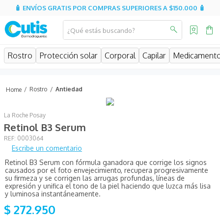
🧴 ENVÍOS GRATIS POR COMPRAS SUPERIORES A $150.000 🧴
¿Qué estás buscando?
MINOS MÁS BUSCADOS
Rostro
Protección solar
Corporal
Capilar
Medicament
isispharma
isdin
Rostro
Antiedad
eucerin
La Roche Posay
cerave
Retinol B3 Serum
sesderma
:
0003064
Escribe un comentario
avene
Retinol B3 Serum con fórmula ganadora que corrige los signos
be
causados por el foto envejecimiento, recupera progresivamente
su firmeza y se corrigen las arrugas profundas, líneas de
hidratante
expresión y unifica el tono de la piel haciendo que luzca más lisa
y luminosa instantáneamente.
uriage
$
272
.
950
roche posay