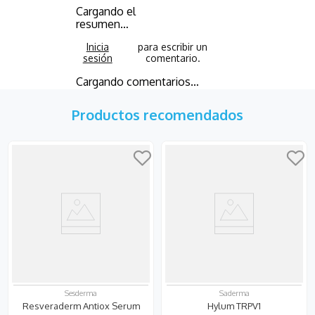
Cargando el
resumen…
Cargando comentarios…
Productos recomendados
Sesderma
Saderma
Resveraderm Antiox Serum
Hylum TRPV1