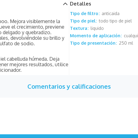
Detalles
Tipo de filtro
anticaida
oo. Mejora visiblemente la
Tipo de piel
todo tipo de piel
ueve el crecimiento, previene
Textura
liquido
lo delgado y quebradizo.
Momento de aplicación
cualqu
les, devolviéndole su brillo y
sulfato de sodio.
Tipo de presentación
250 ml
piel cabelluda húmeda. Deja
ner mejores resultados, utilice
icionador.
Comentarios y calificaciones