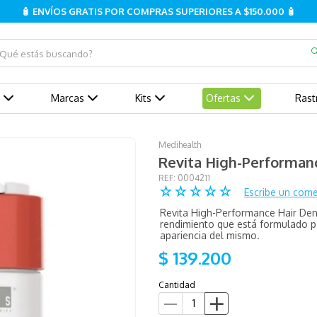
🧴 ENVÍOS GRATIS POR COMPRAS SUPERIORES A $150.000 🧴
ué estás buscando?
Marcas
Kits
Ofertas
Rast
Medihealth
Revita High-Performan
:
0004211
☆
☆
☆
☆
☆
Escribe un come
Revita High-Performance Hair Den
rendimiento que está formulado pa
apariencia del mismo.
$
139
.
200
Cantidad