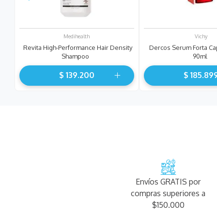
Medihealth
Vichy
Revita High-Performance Hair Density
Dercos Serum Forta Cap
Shampoo
90ml
$
139
.
200
$
185
.
89
Envíos GRATIS por
compras superiores a
$150.000