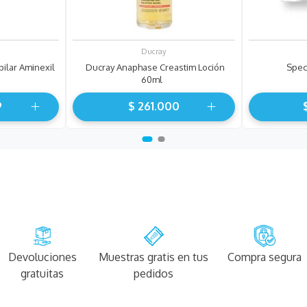
Ducray
ilar Aminexil
Ducray Anaphase Creastim Loción
Spec
60ml
9
$
261
.
000
Devoluciones
Muestras gratis en tus
Compra segura
gratuitas
pedidos