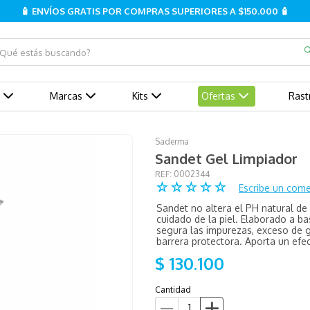
🧴 ENVÍOS GRATIS POR COMPRAS SUPERIORES A $150.000 🧴
ué estás buscando?
Marcas
Kits
Ofertas
Rast
Saderma
Sandet Gel Limpiador
:
0002344
☆
☆
☆
☆
☆
Escribe un come
Sandet no altera el PH natural de 
cuidado de la piel. Elaborado a b
segura las impurezas, exceso de gr
barrera protectora. Aporta un efe
$
130
.
100
Cantidad