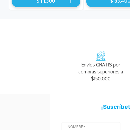
$
111
.
300
$
83
.
40
Envíos GRATIS por
compras superiores a
$150.000