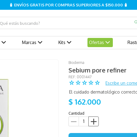
🧴 ENVÍOS GRATIS POR COMPRAS SUPERIORES A $150.000 🧴
ué estás buscando?
Marcas
Kits
Ofertas
Rast
Bioderma
Sebium pore refiner
:
0001447
☆
☆
☆
☆
☆
Escribe un come
El cuidado dermatológico correcto
$
162
.
000
Cantidad