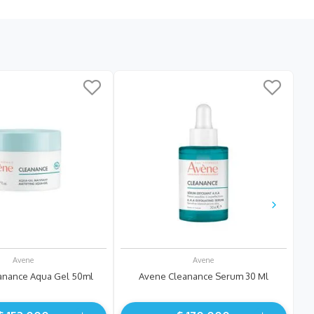
C
Avene
Avene
anance Aqua Gel 50ml
Avene Cleanance Serum 30 Ml