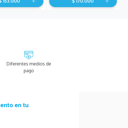
$
153
.
000
$
170
.
000
Diferentes medios de
pago