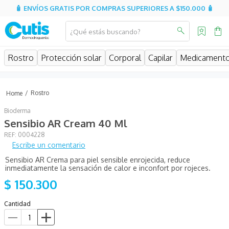
🧴 ENVÍOS GRATIS POR COMPRAS SUPERIORES A $150.000 🧴
¿Qué estás buscando?
MINOS MÁS BUSCADOS
Rostro
Protección solar
Corporal
Capilar
Medicament
isispharma
isdin
Rostro
eucerin
Bioderma
cerave
Sensibio AR Cream 40 Ml
:
0004228
sesderma
Escribe un comentario
avene
Sensibio AR Crema para piel sensible enrojecida, reduce
inmediatamente la sensación de calor e inconfort por rojeces.
be
$
150
.
300
uriage
Cantidad
roche posay
hidratante