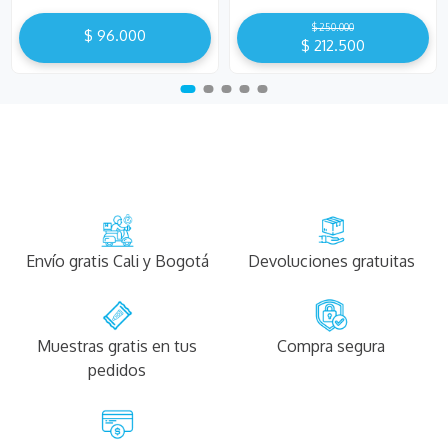
$
250
.
000
$
96
.
000
$
212
.
500
Envío gratis Cali y Bogotá
Devoluciones gratuitas
Muestras gratis en tus
Compra segura
pedidos