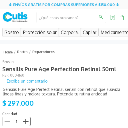
🧴 ENVÍOS GRATIS POR COMPRAS SUPERIORES A $150.000 🧴
¿Qué estás buscando?
MINOS MÁS BUSCADOS
Rostro
Protección solar
Corporal
Capilar
Medicament
isdin
isispharma
Rostro
Reparadores
eucerin
Sensilis
sesderma
Sensilis Pure Age Perfection Retinal 50ml
:
0004160
cerave
Escribe un comentario
avene
Sensilis Pure Age Perfect Retinal serum con retinol que suaviza
líneas finas y mejora textura. Potencia tu rutina antiedad
be
$
297
.
000
uriage
Cantidad
roche posay
hidratante