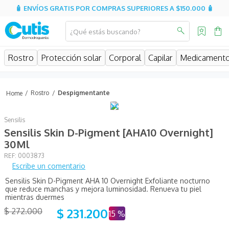
🧴 ENVÍOS GRATIS POR COMPRAS SUPERIORES A $150.000 🧴
¿Qué estás buscando?
MINOS MÁS BUSCADOS
Rostro
Protección solar
Corporal
Capilar
Medicament
isispharma
isdin
Rostro
Despigmentante
eucerin
Sensilis
cerave
Sensilis Skin D-Pigment [AHA10 Overnight]
sesderma
30Ml
:
0003873
avene
Escribe un comentario
be
Sensilis Skin D-Pigment AHA 10 Overnight Exfoliante nocturno
que reduce manchas y mejora luminosidad. Renueva tu piel
uriage
mientras duermes
$
231
.
200
roche posay
$
272
.
000
15 %
hidratante