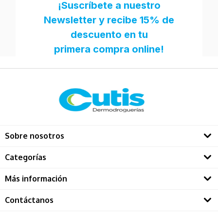
Sobre nosotros
Quienes somos
Categorías
Directorio Dermatológos
Rostro
Más información
Solares
Contáctanos
Restablecer contraseña
Maquillaje
Call center ventas