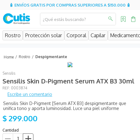
🧴 ENVÍOS GRATIS POR COMPRAS SUPERIORES A $150.000 🧴
¿Qué estás buscando?
MINOS MÁS BUSCADOS
Rostro
Protección solar
Corporal
Capilar
Medicament
isispharma
isdin
Rostro
Despigmentante
eucerin
Sensilis
cerave
Sensilis Skin D-Pigment Serum ATX B3 30ml
sesderma
:
0003874
Escribe un comentario
avene
Sensilis Skin D-Pigment [Serum ATX B3] despigmentante que
be
unifica tono y aporta luminosidad. Luce una piel uniforme
$
299
.
000
hidratante
uriage
Cantidad
roche posay