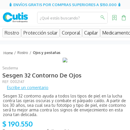
🧴 ENVÍOS GRATIS POR COMPRAS SUPERIORES A $150.000 🧴
¿Qué estás buscando?
MINOS MÁS BUSCADOS
Rostro
Protección solar
Corporal
Capilar
Medicament
isispharma
isdin
Rostro
Ojos y pestañas
eucerin
Sesderma
cerave
Sesgen 32 Contorno De Ojos
sesderma
:
0002147
Escribe un comentario
avene
Sesgen 32 contorno ayuda a todos los tipos de piel en la lucha
be
contra las ojeras oscuras y combate el párpado caído. A partir de
los 30 años, sea cual sea tu fototipo y tipo de piel, este contorno
uriage
será tu mejor arma contra los signos de envejecimiento en esta
zona tan delicada.
roche posay
$
190
.
550
hidratante