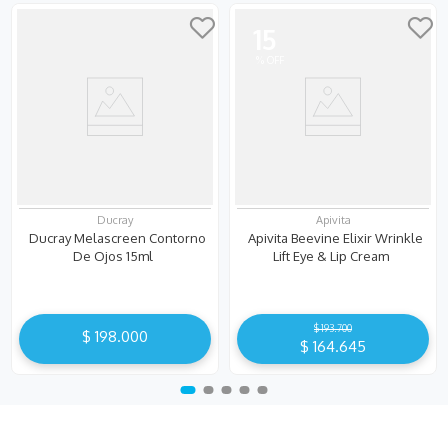
15
Ducray
Apivita
Ducray Melascreen Contorno
Apivita Beevine Elixir Wrinkle
De Ojos 15ml
Lift Eye & Lip Cream
$
193
.
700
$
198
.
000
$
164
.
645