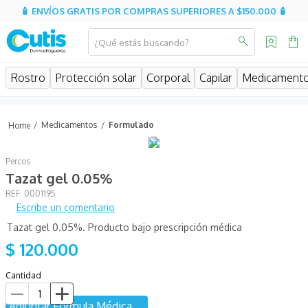
🧴 ENVÍOS GRATIS POR COMPRAS SUPERIORES A $150.000 🧴
¿Qué estás buscando?
MINOS MÁS BUSCADOS
Rostro
Protección solar
Corporal
Capilar
Medicament
isdin
isispharma
Medicamentos
Formulado
eucerin
Percos
sesderma
Tazat gel 0.05%
cerave
:
0001195
Escribe un comentario
avene
Tazat gel 0.05%. Producto bajo prescripción médica
be
$
120
.
000
uriage
Cantidad
roche posay
Adjuntar Fórmula Médica
hidratante