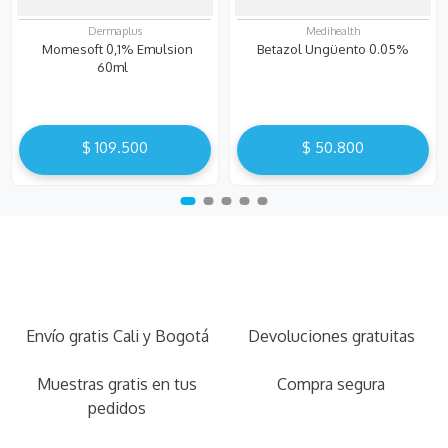
Dermaplus
Medihealth
Momesoft 0,1% Emulsion
Betazol Ungüento 0.05%
60ml
$
109
.
500
$
50
.
800
Envío gratis Cali y Bogotá
Devoluciones gratuitas
Muestras gratis en tus
Compra segura
pedidos