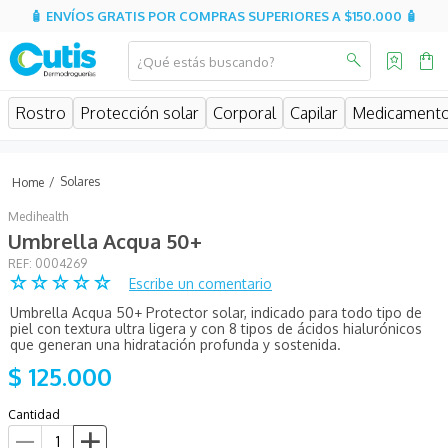
🧴 ENVÍOS GRATIS POR COMPRAS SUPERIORES A $150.000 🧴
¿Qué estás buscando?
MINOS MÁS BUSCADOS
Rostro
Protección solar
Corporal
Capilar
Medicament
isispharma
isdin
Solares
eucerin
Medihealth
cerave
Umbrella Acqua 50+
:
0004269
sesderma
☆
☆
☆
☆
☆
Escribe un comentario
avene
Umbrella Acqua 50+ Protector solar, indicado para todo tipo de
piel con textura ultra ligera y con 8 tipos de ácidos hialurónicos
be
que generan una hidratación profunda y sostenida.
$
125
.
000
uriage
roche posay
Cantidad
hidratante