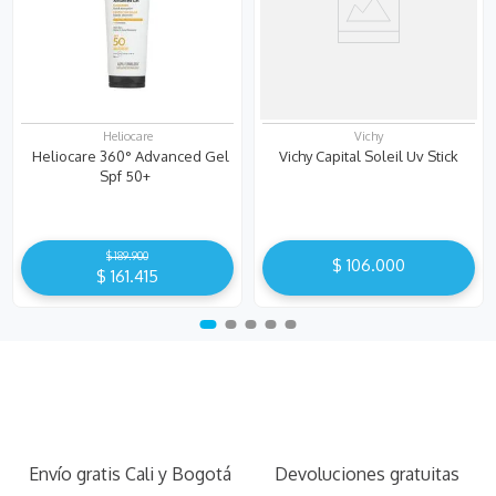
Heliocare
Vichy
Heliocare 360° Advanced Gel
Vichy Capital Soleil Uv Stick
Spf 50+
$
189
.
900
$
106
.
000
$
161
.
415
Envío gratis Cali y Bogotá
Devoluciones gratuitas