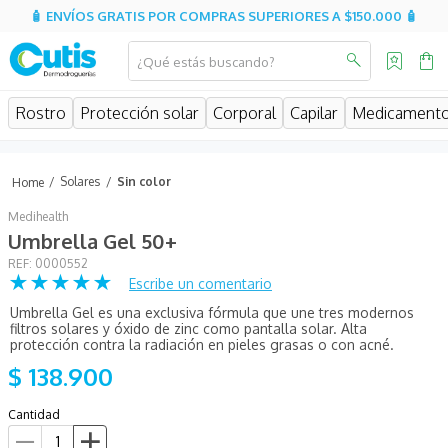
🧴 ENVÍOS GRATIS POR COMPRAS SUPERIORES A $150.000 🧴
¿Qué estás buscando?
MINOS MÁS BUSCADOS
Rostro
Protección solar
Corporal
Capilar
Medicament
isdin
isispharma
Solares
Sin color
eucerin
Medihealth
sesderma
Umbrella Gel 50+
:
0000552
cerave
★
★
★
★
★
Escribe un comentario
avene
Umbrella Gel es una exclusiva fórmula que une tres modernos
filtros solares y óxido de zinc como pantalla solar. Alta
be
protección contra la radiación en pieles grasas o con acné.
$
138
.
900
uriage
roche posay
Cantidad
hidratante