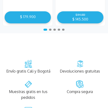
$
194
.
000
$
179
.
900
$
145
.
500
Envío gratis Cali y Bogotá
Devoluciones gratuitas
Muestras gratis en tus
Compra segura
pedidos