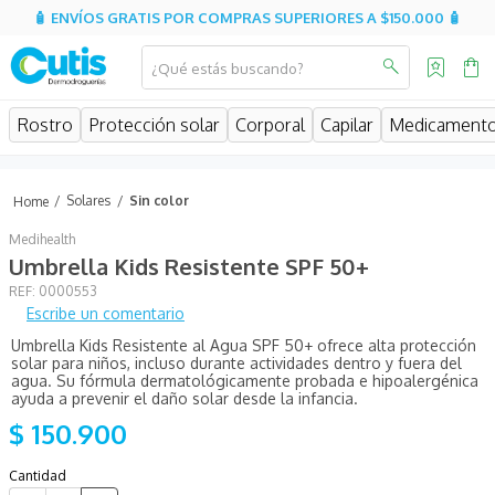
🧴 ENVÍOS GRATIS POR COMPRAS SUPERIORES A $150.000 🧴
¿Qué estás buscando?
MINOS MÁS BUSCADOS
Rostro
Protección solar
Corporal
Capilar
Medicament
isispharma
isdin
Solares
Sin color
eucerin
Medihealth
cerave
Umbrella Kids Resistente SPF 50+
:
0000553
sesderma
Escribe un comentario
avene
Umbrella Kids Resistente al Agua SPF 50+ ofrece alta protección
solar para niños, incluso durante actividades dentro y fuera del
be
agua. Su fórmula dermatológicamente probada e hipoalergénica
ayuda a prevenir el daño solar desde la infancia.
uriage
$
150
.
900
roche posay
Cantidad
hidratante