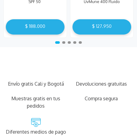
SPF 50
UvMune 400 Fluido
Dermopediatrico SPF 50+
Fotoprotección 50 Ml
$
188
.
000
$
127
.
950
Envío gratis Cali y Bogotá
Devoluciones gratuitas
Muestras gratis en tus
Compra segura
pedidos
Diferentes medios de pago