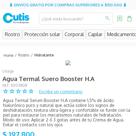
🧴 ENVÍOS GRATIS POR COMPRAS SUPERIORES A $150.000 🧴
¿Qué estás buscando?
MINOS MÁS BUSCADOS
Rostro
Protección solar
Corporal
Capilar
Medicament
isispharma
isdin
Rostro
Hidratante
eucerin
Uriage
cerave
Agua Termal Suero Booster H.A
sesderma
:
0003808
☆
☆
☆
☆
☆
Escribe un comentario
avene
Agua Termal Serum Booster H.A contiene 1,5% de ácido
be
hialurónico puro y natural que actúa sobre los signos de
deshidratación, textura ultra-ligera y confortable se funde con la
hidratante
piel para restaurar los mecanismos naturales de hidratación.
Modo de uso: Aplicar 2 ó 3 gotas antes de tu Crema de Agua.
Evitar el contacto con los ojos
uriage
$
197
.
800
roche posay