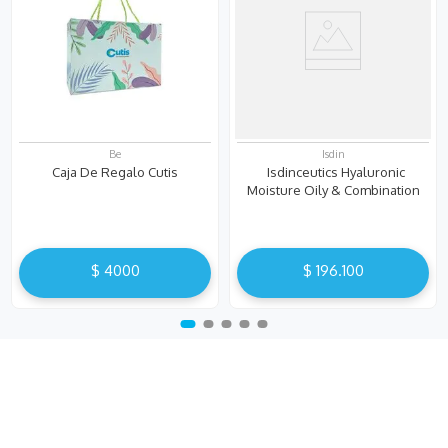
Be
Isdin
Caja De Regalo Cutis
Isdinceutics Hyaluronic
Moisture Oily & Combination
Skin
$
4000
$
196
.
100