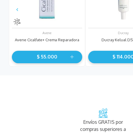
Avene
Ducray
Avene Cicalfate+ Crema Reparadora
Ducray Kelual D
$
55
.
000
$
114
.
00
Envíos GRATIS por
compras superiores a