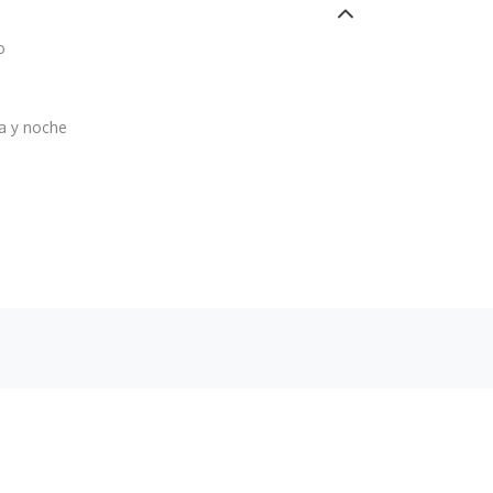
o
 y noche