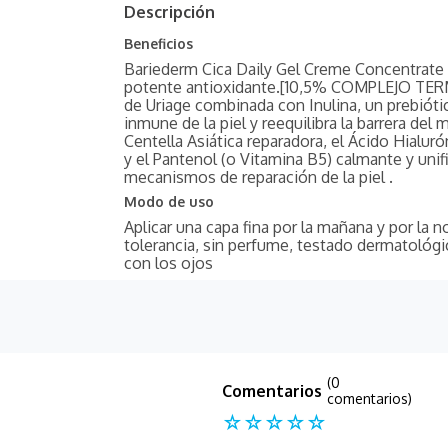
Descripción
Beneficios
Bariederm Cica Daily Gel Creme Concentrate f
potente antioxidante.[10,5% COMPLEJO TE
de Uriage combinada con Inulina, un prebiótico
inmune de la piel y reequilibra la barrera del 
Centella Asiática reparadora, el Ácido Hialuró
y el Pantenol (o Vitamina B5) calmante y unif
mecanismos de reparación de la piel .
Modo de uso
Aplicar una capa fina por la mañana y por la 
tolerancia, sin perfume, testado dermatológi
con los ojos
(0
comentarios)
☆
☆
☆
☆
☆