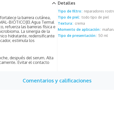
Detalles
Tipo de filtro
reparadores rostr
ortalece la barrera cutánea,
Tipo de piel
todo tipo de piel
RMAL-BIÓTICO]El Agua Termal
Textura
crema
, refuerza las barreras física e
Momento de aplicación
mañana
microbioma. La sinergia de la
nico hidratante, redensificante
Tipo de presentación
50 ml
icador, estimula los
noche, después del serum. Alta
camente. Evitar el contacto
Comentarios y calificaciones