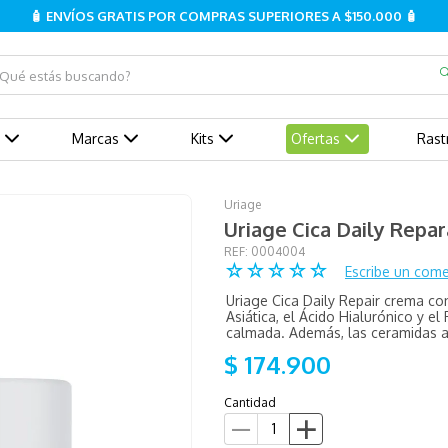
🧴 ENVÍOS GRATIS POR COMPRAS SUPERIORES A $150.000 🧴
ué estás buscando?
Marcas
Kits
Ofertas
Rast
Uriage
Uriage Cica Daily Rep
:
0004004
☆
☆
☆
☆
☆
Escribe un come
Uriage Cica Daily Repair crema co
Asiática, el Ácido Hialurónico y el
calmada. Además, las ceramidas ay
$
174
.
900
Cantidad