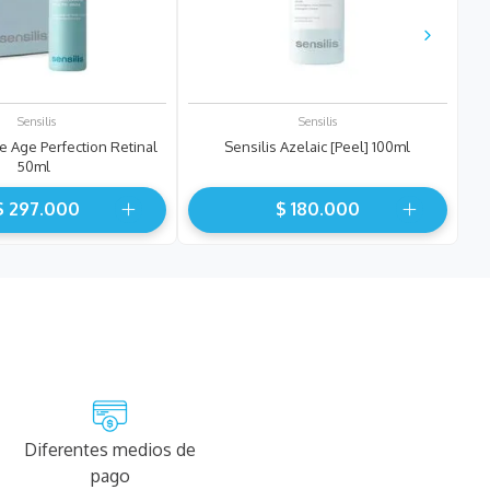
Sensilis
Sensilis
e Age Perfection Retinal
Sensilis Azelaic [Peel] 100ml
50ml
$
297
.
000
$
180
.
000
Diferentes medios de
pago