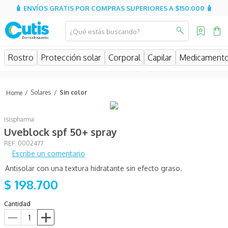
🧴 ENVÍOS GRATIS POR COMPRAS SUPERIORES A $150.000 🧴
¿Qué estás buscando?
MINOS MÁS BUSCADOS
Rostro
Protección solar
Corporal
Capilar
Medicament
isispharma
isdin
Solares
Sin color
eucerin
Isispharma
cerave
Uveblock spf 50+ spray
sesderma
:
0002477
Escribe un comentario
avene
Antisolar con una textura hidratante sin efecto graso.
be
$
198
.
700
hidratante
Cantidad
uriage
roche posay