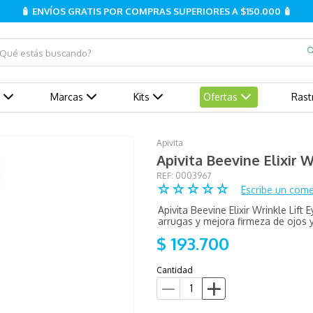
🧴 ENVÍOS GRATIS POR COMPRAS SUPERIORES A $150.000 🧴
ué estás buscando?
Marcas
Kits
Ofertas
Rast
Apivita
Apivita Beevine Elixir 
:
0003967
☆
☆
☆
☆
☆
Escribe un come
Apivita Beevine Elixir Wrinkle Lift
arrugas y mejora firmeza de ojos y
$
193
.
700
Cantidad