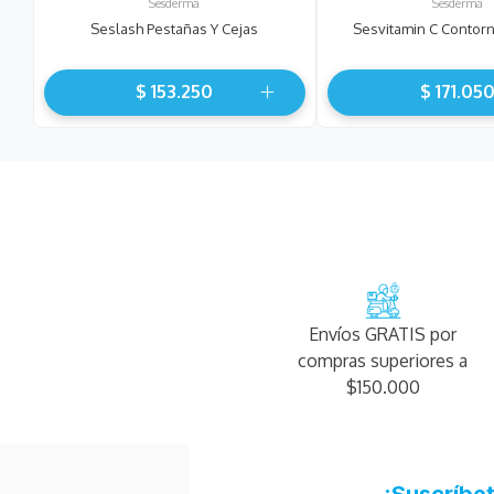
Sesderma
Sesderma
Seslash Pestañas Y Cejas
Sesvitamin C Contor
$
153
.
250
$
171
.
05
Envíos GRATIS por
compras superiores a
$150.000