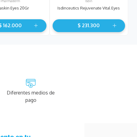
Pharmaderm
Isdin
askin Eyes 20Gr
Isdinceutics Rejuvenate Vital Eyes
$
162
.
000
$
231
.
300
Diferentes medios de
pago