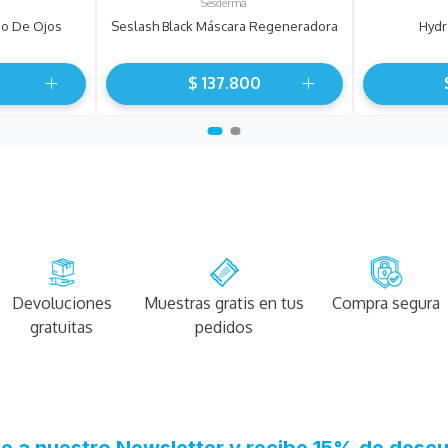
Sesderma
no De Ojos
Seslash Black Máscara Regeneradora
Hydr
0
$
137
.
800
Devoluciones
Muestras gratis en tus
Compra segura
gratuitas
pedidos