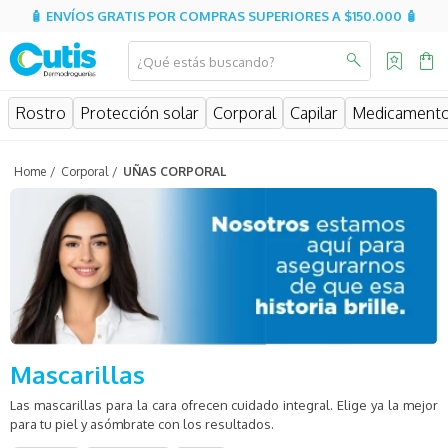
🧴 ENVÍOS GRATIS POR COMPRAS SUPERIORES A $150.000 🧴
¿Qué estás buscando?
MINOS MÁS BUSCADOS
Rostro
Protección solar
Corporal
Capilar
Medicament
isdin
isispharma
Corporal
UÑAS CORPORAL
eucerin
sesderma
cerave
avene
be
Mascarillas
uriage
Las mascarillas para la cara ofrecen cuidado integral. Elige ya la mejor
roche posay
para tu piel y asómbrate con los resultados.
hidratante