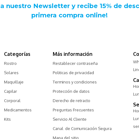
Categorías
Más información
Co
Wh
Rostro
Restablecer contraseña
Li
Solares
Politicas de privacidad
Ca
Maquillaje
Terminos y condiciones
Hor
Capilar
Protección de datos
Lu
Corporal
Derecho de retracto
Se
Medicamentos
Preguntas Frecuentes
Hor
Lu
Kits
Servicio Al Cliente
ser
Canal  de Comunicación Segura
Mapa del sitio