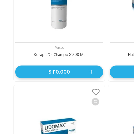
0
.
roche posay
Percos
Kerapil Ds Champú X 200 Ml
Hal
$
110
.
000