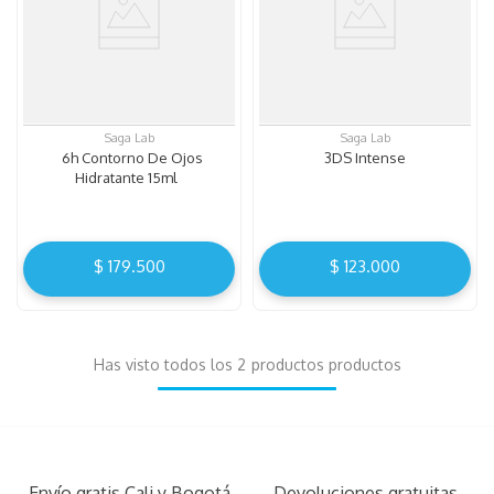
Saga Lab
Saga Lab
6h Contorno De Ojos
3DS Intense
Hidratante 15ml
$
179
.
500
$
123
.
000
Has visto todos los
2
productos
Envío gratis Cali y Bogotá
Devoluciones gratuitas