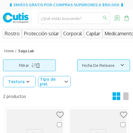
🧴 ENVÍOS GRATIS POR COMPRAS SUPERIORES A $150.000 🧴
¿Qué estás buscando?
MINOS MÁS BUSCADOS
Rostro
Protección solar
Corporal
Capilar
Medicament
isispharma
isdin
Saga Lab
eucerin
Filtrar
Fecha De Release
cerave
Tipo de
sesderma
Textura
piel
avene
2
productos
be
hidratante
uriage
roche posay